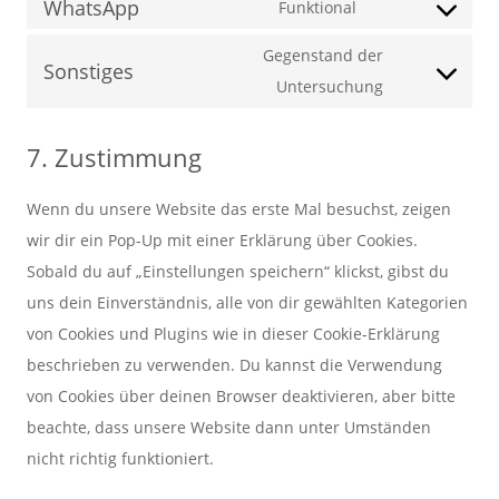
WhatsApp
to
Funktional
google-
Consent
service
fonts
to
Gegenstand der
google-
Sonstiges
service
Consent
Untersuchung
maps
whatsapp
to
service
7. Zustimmung
sonstiges
Wenn du unsere Website das erste Mal besuchst, zeigen
wir dir ein Pop-Up mit einer Erklärung über Cookies.
Sobald du auf „Einstellungen speichern“ klickst, gibst du
uns dein Einverständnis, alle von dir gewählten Kategorien
von Cookies und Plugins wie in dieser Cookie-Erklärung
beschrieben zu verwenden. Du kannst die Verwendung
von Cookies über deinen Browser deaktivieren, aber bitte
beachte, dass unsere Website dann unter Umständen
nicht richtig funktioniert.