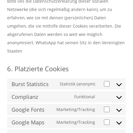
Bitte lies die Datenschutzerklärung dieser sozialen
Netzwerke (die sich regelmäßig ändern kann), um zu
erfahren, wie sie mit deinen (persönlichen) Daten
umgehen, die sie mithilfe dieser Cookies verarbeiten. Die
abgerufenen Daten werden so weit wie möglich
anonymisiert. WhatsApp hat seinen Sitz in den Vereinigten
Staaten
6. Platzierte Cookies
Burst Statistics
Statistik (anonym)
Consent
Complianz
to
Funktional
Consent
service
Google Fonts
to
Marketing/Tracking
burst-
Consent
service
statistics
Google Maps
to
Marketing/Tracking
complianz
Consent
service