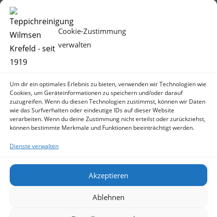
>1,5 m statt. Kontaktlose Zahlungsmöglichkeiten
stellen wir Ihnen gerne zur Verfügung.
Cookie-Zustimmung
verwalten
Video-
Media error: Format(s) not supported or source(s) not found
Player
Datei herunterladen: https://teppich-wilmsen.de/wp-
Um dir ein optimales Erlebnis zu bieten, verwenden wir Technologien wie
content/uploads/2020/05/SARS-CoV-2-Wilmsen.mp4?_=1
Cookies, um Geräteinformationen zu speichern und/oder darauf
zuzugreifen. Wenn du diesen Technologien zustimmst, können wir Daten
wie das Surfverhalten oder eindeutige IDs auf dieser Website
verarbeiten. Wenn du deine Zustimmung nicht erteilst oder zurückziehst,
können bestimmte Merkmale und Funktionen beeinträchtigt werden.
Dienste verwalten
Videobeitrag von Andreas Bangel
Akzeptieren
Ablehnen
AGB
/
Datenschutzerklärung