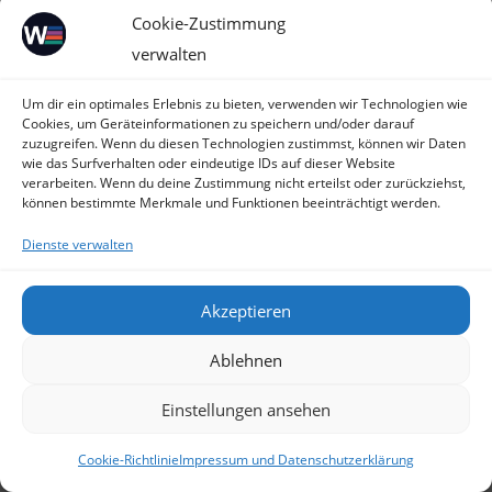
Cookie-Zustimmung
lassen, bitten wir die Nutzer um eine jederzeit
verwalten
widerrufbare Einwilligung. Bevor die Einwilligung
nicht ausgesprochen wurde, werden allenfalls
Um dir ein optimales Erlebnis zu bieten, verwenden wir Technologien wie
Cookies eingesetzt, die für den Betrieb unseres
Cookies, um Geräteinformationen zu speichern und/oder darauf
zuzugreifen. Wenn du diesen Technologien zustimmst, können wir Daten
Onlineangebotes erforderlich sind. Deren Einsatz
wie das Surfverhalten oder eindeutige IDs auf dieser Website
erfolgt auf der Grundlage unseres Interesses und
verarbeiten. Wenn du deine Zustimmung nicht erteilst oder zurückziehst,
können bestimmte Merkmale und Funktionen beeinträchtigt werden.
des Interesses der Nutzer an der erwarteten
Funktionsfähigkeit unseres Onlineangebotes.
Dienste verwalten
Verarbeitete Datenarten:
Nutzungsdaten (z.B.
Akzeptieren
besuchte Webseiten, Interesse an Inhalten,
Zugriffszeiten), Meta-/Kommunikationsdaten
Ablehnen
(z.B. Geräte-Informationen, IP-Adressen).
Einstellungen ansehen
Betroffene Personen:
Nutzer (z.B.
Webseitenbesucher, Nutzer von
Cookie-Richtlinie
Impressum und Datenschutzerklärung
Onlinediensten).