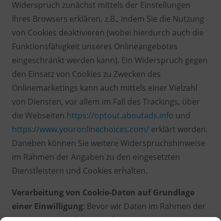
Widerspruch zunächst mittels der Einstellungen
Ihres Browsers erklären, z.B., indem Sie die Nutzung
von Cookies deaktivieren (wobei hierdurch auch die
Funktionsfähigkeit unseres Onlineangebotes
eingeschränkt werden kann). Ein Widerspruch gegen
den Einsatz von Cookies zu Zwecken des
Onlinemarketings kann auch mittels einer Vielzahl
von Diensten, vor allem im Fall des Trackings, über
die Webseiten
https://optout.aboutads.info
und
https://www.youronlinechoices.com/
erklärt werden.
Daneben können Sie weitere Widerspruchshinweise
im Rahmen der Angaben zu den eingesetzten
Dienstleistern und Cookies erhalten.
Verarbeitung von Cookie-Daten auf Grundlage
einer Einwilligung
: Bevor wir Daten im Rahmen der
Nutzung von Cookies verarbeiten oder verarbeiten